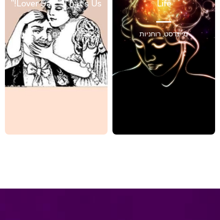
Lover Say, “That’s Us!”
Life
מיינדסט
,
רוחניות
מערכות יחסים / אינטימיות