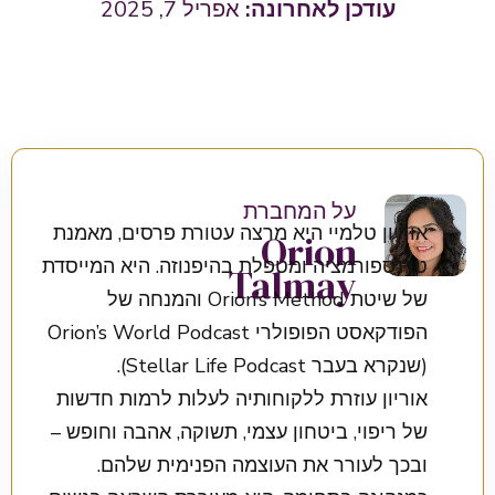
אפריל 7, 2025
על המחברת
אוריון טלמיי היא מרצה עטורת פרסים, מאמנת
Orion
טרנספורמציה ומטפלת בהיפנוזה. היא המייסדת
Talmay
של שיטת Orion’s Method והמנחה של
הפודקאסט הפופולרי Orion’s World Podcast
(שנקרא בעבר Stellar Life Podcast).
אוריון עוזרת ללקוחותיה לעלות לרמות חדשות
של ריפוי, ביטחון עצמי, תשוקה, אהבה וחופש –
ובכך לעורר את העוצמה הפנימית שלהם.