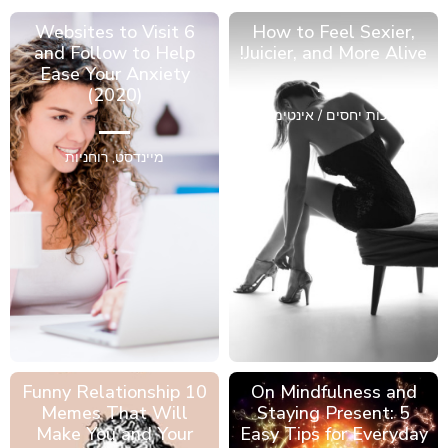
6 Websites to Visit
How to Feel Sexier,
and Follow to Help
Juicier, and More Alive!
Ease Your Anxiety
(2020)
מערכות יחסים / אינטימיות
מיינדסט
,
רוחניות
10 Funny Relationship
On Mindfulness and
Memes That Will
Staying Present: 5
Make You and Your
Easy Tips for Everyday