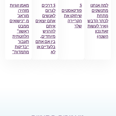
מה אנחנו
5
5 דרכים
מאמן זוגיות
תנשקים
פודקאסטים
לגרום
מזהיר:
תחת
שיחזקו את
לאנשים
מוראג’
כתר הדבש
הקריירה
אתם יוצאים
מ-“נישואים
ואיך לעשות
שלך
איתם
ממבט
את נכון
להרגיש
ראשון”
שנה)
מיוחדים,
הלהטתית
בין אם אתם
תעבור
בלעדיים או
“בדיקות
לא
מתמדות”