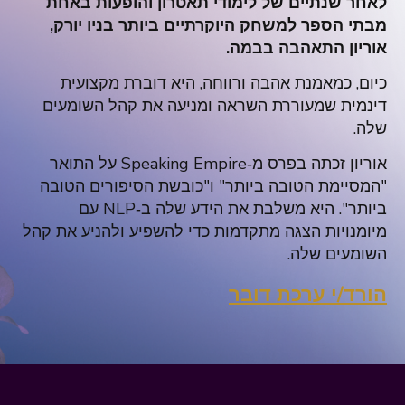
לאחר שנתיים של לימודי תאטרון והופעות באחת
מבתי הספר למשחק היוקרתיים ביותר בניו יורק,
אוריון התאהבה בבמה.
כיום, כמאמנת אהבה ורווחה, היא דוברת מקצועית
דינמית שמעוררת השראה ומניעה את קהל השומעים
שלה.
אוריון זכתה בפרס מ‑Speaking Empire על התואר
"המסיימת הטובה ביותר" ו"כובשת הסיפורים הטובה
ביותר". היא משלבת את הידע שלה ב‑NLP עם
מיומנויות הצגה מתקדמות כדי להשפיע ולהניע את קהל
השומעים שלה.
הורד/י ערכת דובר