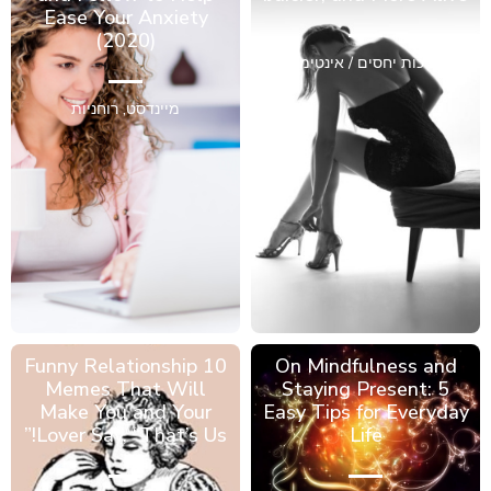
Ease Your Anxiety
(2020)
מערכות יחסים / אינטימיות
מיינדסט
,
רוחניות
10 Funny Relationship
On Mindfulness and
Memes That Will
Staying Present: 5
Make You and Your
Easy Tips for Everyday
Lover Say, “That’s Us!”
Life