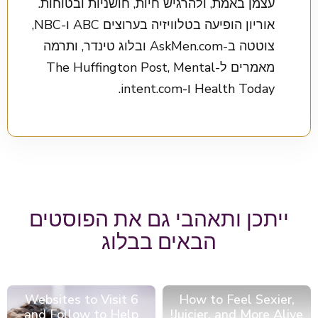
עצמן באמת, ולהרגיש חיות, חושניות ובטוחות.
אוריון הופיעה בטלוויזיה בערוצים ABC ו-NBC,
צוטטה ב-AskMen.com ובלוג טינדר, ותרמה
מאמרים ל-The Huffington Post, Mental
Health Today ו-intent.com.
ייתכן ותאהבי גם את הפוסטים
הבאים בבלוג
6 Websites to Visit
How to Feel Sexier,
and Follow to Help
Juicier, and More Alive!