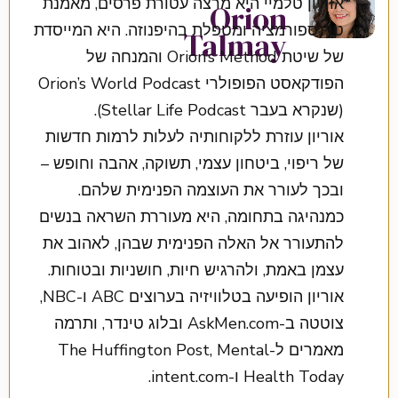
אוריון טלמיי היא מרצה עטורת פרסים, מאמנת
Orion
טרנספורמציה ומטפלת בהיפנוזה. היא המייסדת
Talmay
של שיטת Orion’s Method והמנחה של
הפודקאסט הפופולרי Orion’s World Podcast
(שנקרא בעבר Stellar Life Podcast).
אוריון עוזרת ללקוחותיה לעלות לרמות חדשות
של ריפוי, ביטחון עצמי, תשוקה, אהבה וחופש –
ובכך לעורר את העוצמה הפנימית שלהם.
כמנהיגה בתחומה, היא מעוררת השראה בנשים
להתעורר אל האלה הפנימית שבהן, לאהוב את
עצמן באמת, ולהרגיש חיות, חושניות ובטוחות.
אוריון הופיעה בטלוויזיה בערוצים ABC ו-NBC,
צוטטה ב-AskMen.com ובלוג טינדר, ותרמה
מאמרים ל-The Huffington Post, Mental
Health Today ו-intent.com.