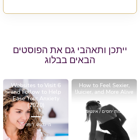
ייתכן ותאהבי גם את הפוסטים
הבאים בבלוג
6 Websites to Visit
How to Feel Sexier,
and Follow to Help
Juicier, and More Alive!
Ease Your Anxiety
(2020)
מערכות יחסים / אינטימיות
מיינדסט
,
רוחניות