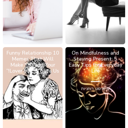
10 Funny Relationship
On Mindfulness and
Memes That Will
Staying Present: 5
Make You and Your
Easy Tips for Everyday
Lover Say, “That’s Us!”
Life
מיינדסט
,
רוחניות
מערכות יחסים / אינטימיות