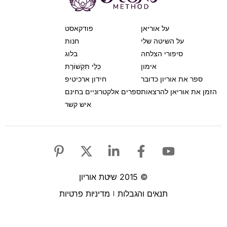
פודקאסט
חנות
בלוג
כְּלֵי תִקְשׁוֹרֶת
חידון ארכיטיפ
טרוניים בחינם
איש קשר
מדיניות פרטיות