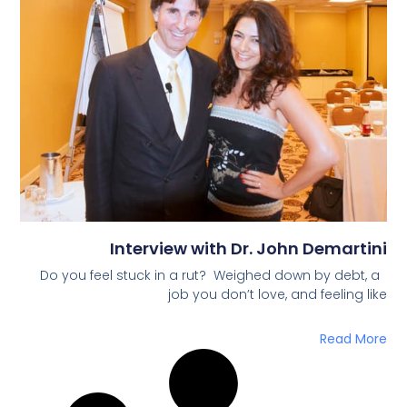
Interview w
Do you feel stuck in a r
job y