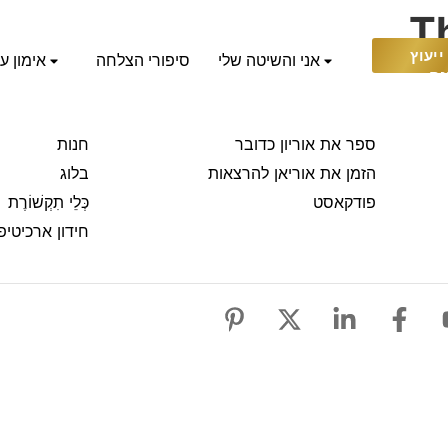
Th
יעוץ
אני והשיטה שלי
סיפורי הצלחה
אימון ע
נם
ספר את אוריון כדובר
חנות
הזמן את אוריאן להרצאות
בלוג
פודקאסט
כְּלֵי תִקְשׁוֹרֶת
חידון ארכיטיפ