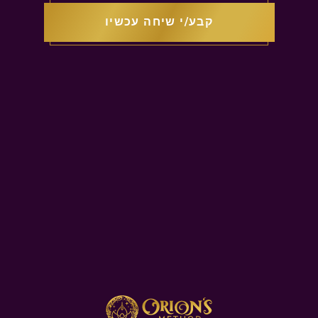
קבע/י שיחה עכשיו