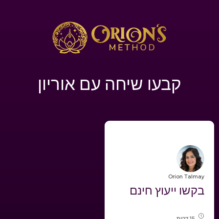
קבעו שיחה עם אוריון
Orion Talmay
בקשו ייעוץ חינם
15 דקות